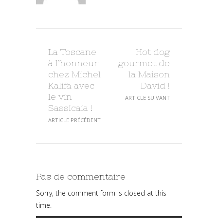
La Toscane
Hot dog
à l’honneur
gourmet de
chez Michel
la Maison
Kalifa avec
David !
le vin
ARTICLE SUIVANT
Sassicaia !
ARTICLE PRÉCÉDENT
Pas de commentaire
Sorry, the comment form is closed at this
time.