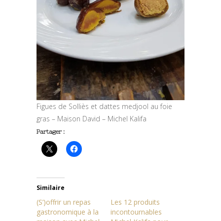
Figues de Solliès et dattes medjool au foie
gras – Maison David – Michel Kalifa
Partager :
Similaire
(S’)offrir un repas
Les 12 produits
gastronomique à la
incontournables