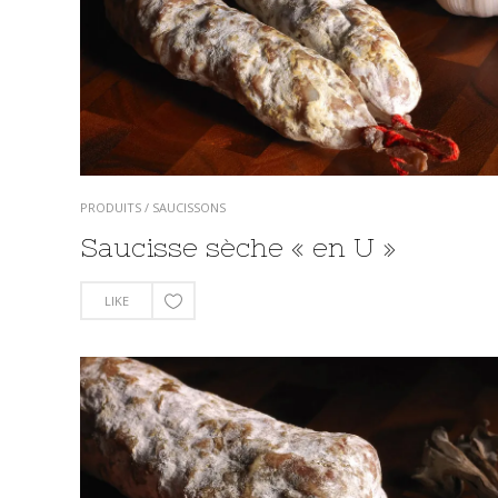
PRODUITS
/
SAUCISSONS
Saucisse sèche « en U »
LIKE