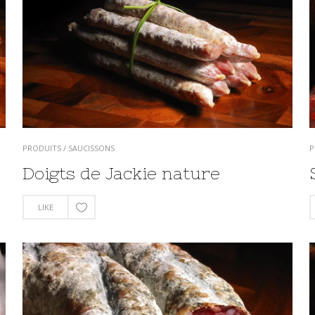
PRODUITS
/
SAUCISSONS
P
Doigts de Jackie nature
LIKE