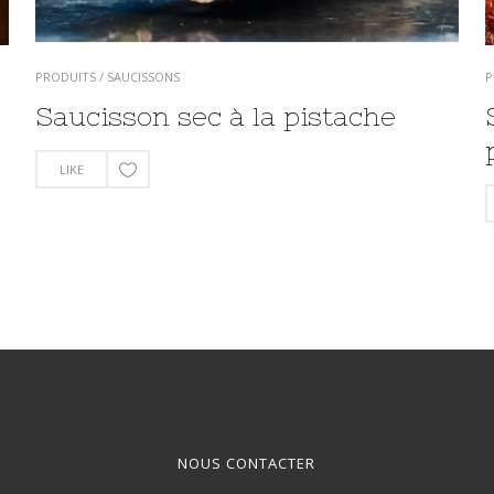
PRODUITS
/
SAUCISSONS
P
Saucisson sec à la pistache
LIKE
NOUS CONTACTER