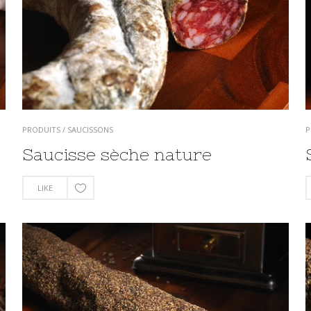
PRODUITS
/
SAUCISSONS
P
Saucisse sèche nature
LIKE