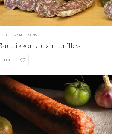
RODUITS
/
SAUCISSONS
Saucisson aux morilles
LIKE