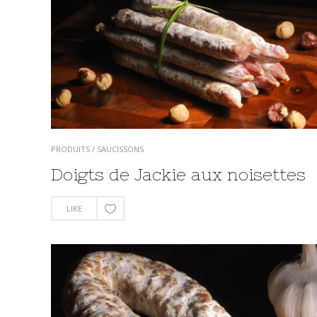
PRODUITS
/
SAUCISSONS
Doigts de Jackie aux noisettes
LIKE