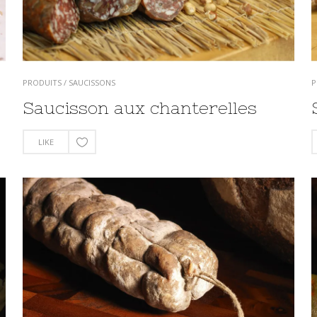
PRODUITS
/
SAUCISSONS
P
Saucisson aux chanterelles
LIKE