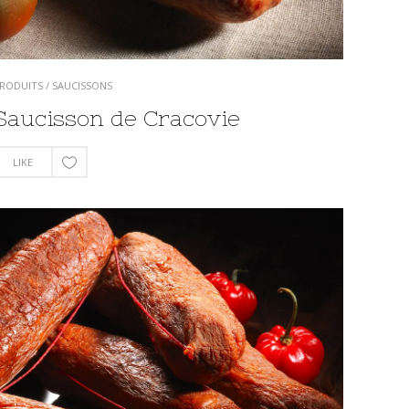
RODUITS
/
SAUCISSONS
Saucisson de Cracovie
LIKE